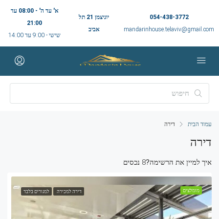
א' עד ה' - 08:00 עד
054-438-3772
יוניצמן 21 תל
21:00
mandarinhouse.telaviv@gmail.com
אביב
שישי - 9:00 עד 14:00
עמוד הבית
דירה
דירה
איך למיין את הרשימה?
8 נכסים
מומלצים
דירה למכירה
למגורים בלבד