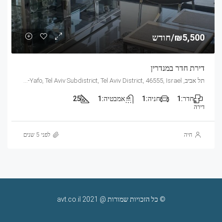
₪5,500/חודש
דירת חדר במנדרין
תל אביב, Mandarin, 21, 2170, Tel Aviv, Glilot, Tel Aviv-Yafo, Tel Aviv Subdistrict, Tel Aviv District, 46555, Israel
חדר:
1
חניה:
1
אמבטיה:
1
25
דירה
חיה
לפני 5 שנים
© כל הזכויות שמורות @ 2021 avt.co.il