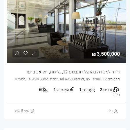
₪3,500,000
דירה למכירה בהרצל רוזנבלום 12, גלילות, תל אביב יפו
תל אביב, 12, Herzl Rosenblum, Tel Aviv, Glilot, Tel Aviv-Yafo, Tel Aviv Subdistrict, Tel Aviv District, no, Israel
חדרים:
2
חניה:
1
אמבטיה:
1
60
דירה
חיה
לפני 5 שנים