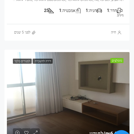
חדר:
1
חניה:
1
אמבטיה:
1
25
דירה
חיה
לפני 5 שנים
מומלצים
דירה להשכרה
למגורים בלבד
₪6,000/לחודש