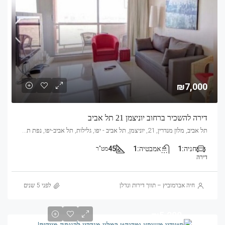
₪7,000
דירה להשכיר ברחוב יוניצמן 21 תל אביב
תל אביב, מלון מנדרין, 21, יוניצמן, תל אביב - יפו, גלילות, תל אביב-יפו, נפת תל אביב, מחוז תל אביב, no, ישראל
חניה:
1
אמבטיה:
1
45
מט"ר
דירה
חיה אברמוביץ – תווך דירות ונדלן
לפני 5 שנים
₪5,200