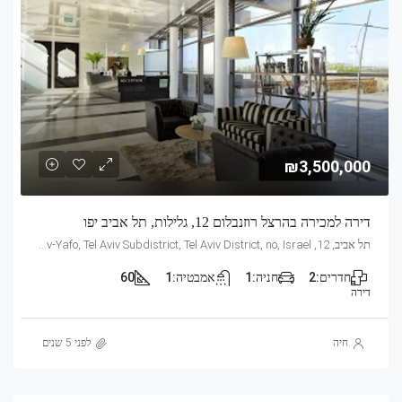
₪3,500,000
דירה למכירה בהרצל רוזנבלום 12, גלילות, תל אביב יפו
תל אביב, 12, Herzl Rosenblum, Tel Aviv, Glilot, Tel Aviv-Yafo, Tel Aviv Subdistrict, Tel Aviv District, no, Israel
חדרים:
2
חניה:
1
אמבטיה:
1
60
דירה
חיה
לפני 5 שנים