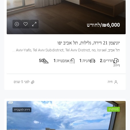
₪6,000/לחודש
יוניצמן 21 דירה, גלילות, תל אביב יפו
תל אביב, Mandarin, 21, Yunitsman, Tel Aviv, Glilot, Tel Aviv-Yafo, Tel Aviv Subdistrict, Tel Aviv District, no, Israel
חדרים:
2
חניה:
1
אמבטיה:
1
50
דירה
חיה
לפני 5 שנים
מומלצים
דירה להשכרה