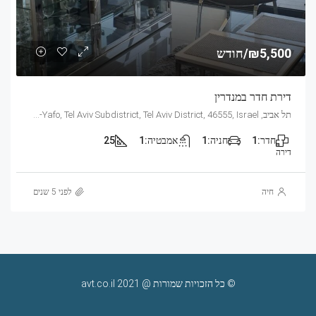
₪5,500/חודש
דירת חדר במנדרין
תל אביב, Mandarin, 21, 2170, Tel Aviv, Glilot, Tel Aviv-Yafo, Tel Aviv Subdistrict, Tel Aviv District, 46555, Israel
חדר:
1
חניה:
1
אמבטיה:
1
25
דירה
חיה
לפני 5 שנים
© כל הזכויות שמורות @ 2021 avt.co.il