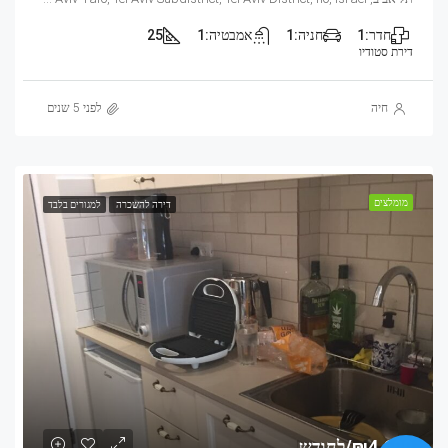
חדר:
1
חניה:
1
אמבטיה:
1
25
דירת סטודיו
חיה
לפני 5 שנים
מומלצים
דירה להשכרה
למגורים בלבד
₪4,600/לחודש