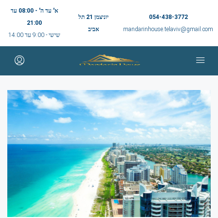
א' עד ה' - 08:00 עד
054-438-3772
יוניצמן 21 תל
21:00
mandarinhouse.telaviv@gmail.com
אביב
שישי - 9:00 עד 14:00